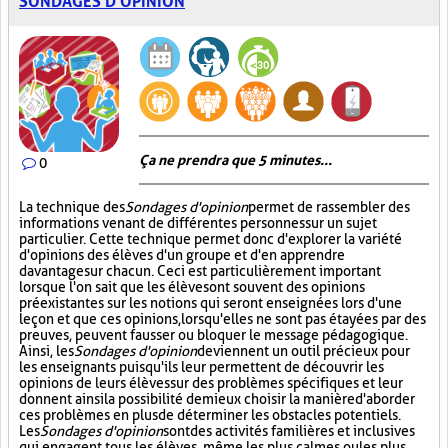
SONDAGES D'OPINION
Ça ne prendra que 5 minutes...
0
La technique des
Sondages d'opinion
permet de rassembler des
informations venant de différentes personnes sur un sujet
particulier. Cette technique permet donc d'explorer la variété
d'opinions des élèves d'un groupe et d'en apprendre
davantage sur chacun. Ceci est particulièrement important
lorsque l'on sait que les élèves ont souvent des opinions
préexistantes sur les notions qui seront enseignées lors d'une
leçon et que ces opinions, lorsqu'elles ne sont pas étayées par des
preuves, peuvent fausser ou bloquer le message pédagogique.
Ainsi, les
Sondages d'opinion
deviennent un outil précieux pour
les enseignants puisqu'ils leur permettent de découvrir les
opinions de leurs élèves sur des problèmes spécifiques et leur
donnent ainsi la possibilité de mieux choisir la manière d'aborder
ces problèmes en plus de déterminer les obstacles potentiels.
Les
Sondages d'opinion
sont des activités familières et inclusives
qui engagent tous les élèves, même les plus calmes ou les plus