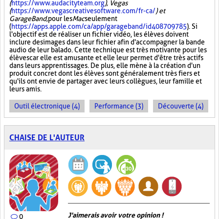
(
https://www.audacityteam.org
), Vegas
(
https://www.vegascreativesoftware.com/fr-ca/
) et
GarageBand,
pour les
Mac
seulement
(
https://apps.apple.com/ca/app/garageband/id408709785
). Si
l'objectif est de réaliser un fichier vidéo, les élèves doivent
inclure des images dans leur fichier afin d'accompagner la bande
audio de leur balado. Cette technique est très motivante pour les
élèves car elle est amusante et elle leur permet d'être très actifs
dans leurs apprentissages. De plus, elle mène à la création d'un
produit concret dont les élèves sont généralement très fiers et
qu'ils ont envie de partager avec leurs collègues, leur famille et
leurs amis.
Outil électronique (4)
Performance (3)
Découverte (4)
CHAISE DE L'AUTEUR
J'aimerais avoir votre opinion !
0