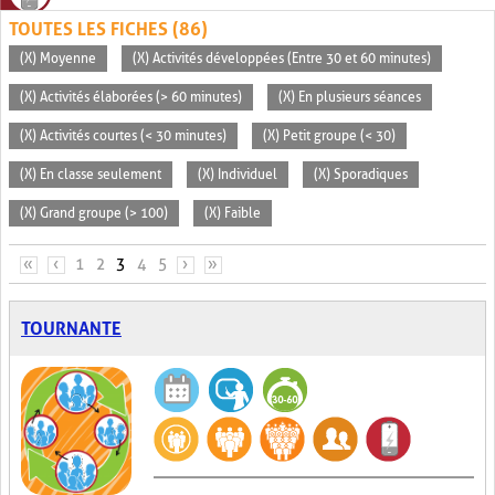
TOUTES LES FICHES (86)
(X) Moyenne
(X) Activités développées (Entre 30 et 60 minutes)
(X) Activités élaborées (> 60 minutes)
(X) En plusieurs séances
(X) Activités courtes (< 30 minutes)
(X) Petit groupe (< 30)
(X) En classe seulement
(X) Individuel
(X) Sporadiques
(X) Grand groupe (> 100)
(X) Faible
PAGES
«
‹
1
2
3
4
5
›
»
TOURNANTE