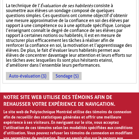
La technique de l’
Évaluation de ses habiletés
consiste à
soumettre aux élèves un sondage composé de quelques
questions simples. Ces questions ont comme objectif d’obtenir
une mesure approximative de la confiance en soi des élèves par
rapport à une compétence ou à une aptitude spécifique. Lorsque
l’enseignant connaît le degré de confiance de ses élèves par
rapport à certaines notions ou habiletés, il est en mesure de
structurer plus efficacement les tâches à réaliser afin de
renforcer la confiance en soi, la motivation et l’apprentissage des
élèves. De plus, le fait d’évaluer leurs habiletés permet aux
élèves de concentrer davantage leur attention et leurs efforts sur
les tâches avec lesquelles ils sont plus hésitants et ainsi,
d’améliorer dans l’ensemble leurs performances.
Auto-évaluation (3)
Sondage (5)
PAGES
NOTRE SITE WEB UTILISE DES TÉMOINS AFIN DE
«
‹
1
2
3
4
5
›
»
REHAUSSER VOTRE EXPÉRIENCE DE NAVIGATION.
Le site web de Polytechnique Montréal utilise des témoins de connexion
afin de recueillir des statistiques générales et offrir une meilleure
expérience à ses visiteurs. En naviguant sur le site, vous acceptez
l’utilisation de ces témoins selon les modalités spécifiées aux conditions
d’utilisation. Vous pouvez refuser les témoins de connexion en modifiant
vos paramètres de navigation. Pour en savoir plus sur le recours aux