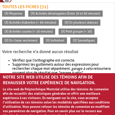
TOUTES LES FICHES (31)
(X) Moyenne
(X) Activités développées (Entre 30 et 60 minutes)
(X) Activités élaborées (> 60 minutes)
(X) En plusieurs séances
(X) Activités courtes (< 30 minutes)
(X) Petit groupe (< 30)
(X) En classe seulement
(X) Individuel
(X) Sporadiques
Votre recherche n'a donné aucun résultat
Vérifiez que l'orthographe est correcte.
Supprimez les guillemets autour des expressions pour
rechercher chaque mot séparément.
garage à vélo
retournera
souvent plus de résultat que
"garage à vélo"
.
NOTRE SITE WEB UTILISE DES TÉMOINS AFIN DE
Envisagez d'élargir votre recherche avec
OR
.
garage OR vélo
retournera souvent plus de résultat que
garage à vélo
.
REHAUSSER VOTRE EXPÉRIENCE DE NAVIGATION.
Le site web de Polytechnique Montréal utilise des témoins de connexion
afin de recueillir des statistiques générales et offrir une meilleure
expérience à ses visiteurs. En naviguant sur le site, vous acceptez
l’utilisation de ces témoins selon les modalités spécifiées aux conditions
d’utilisation. Vous pouvez refuser les témoins de connexion en modifiant
vos paramètres de navigation. Pour en savoir plus sur le recours aux