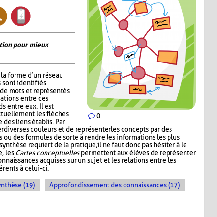
ation pour mieux
la forme d’un réseau
 sont identifiés
de mots et représentés
lations entre ces
s entre eux. Il est
xtuellement les flèches
0
 des liens établis. Par
er diverses couleurs et de représenter les concepts par des
 ou des formules de sorte à rendre les informations les plus
synthèse requiert de la pratique, il ne faut donc pas hésiter à le
e, les
Cartes conceptuelles
permettent aux élèves de représenter
nnaissances acquises sur un sujet et les relations entre les
rents à celui-ci.
ynthèse (19)
Approfondissement des connaissances (17)