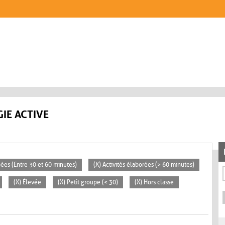
IE ACTIVE
pées (Entre 30 et 60 minutes)
(X) Activités élaborées (> 60 minutes)
(X) Élevée
(X) Petit groupe (< 30)
(X) Hors classe