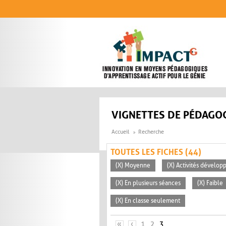
Aller au contenu principal
VIGNETTES DE PÉDAGOG
Accueil
Recherche
TOUTES LES FICHES (44)
(X) Moyenne
(X) Activités dévelop
(X) En plusieurs séances
(X) Faible
(X) En classe seulement
PAGES
«
‹
1
2
3