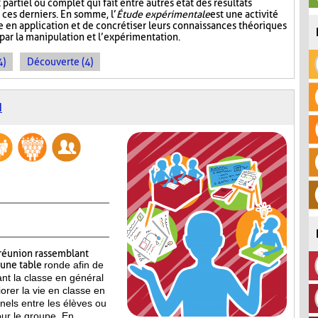
partiel ou complet qui fait entre autres état des résultats
 ces derniers. En somme, l’
Étude expérimentale
est une activité
 en application et de concrétiser leurs connaissances théoriques
 par la manipulation et l’expérimentation.
4)
Découverte (4)
N
réunion rassemblant
’une table
ronde afin de
ant la classe en général
iorer la vie en classe en
nels entre les élèves ou
our le groupe. En