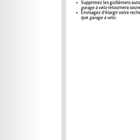
Supprimez les guillemets aut
garage à vélo
retournera souve
Envisagez d'élargir votre rec
que
garage à vélo
.