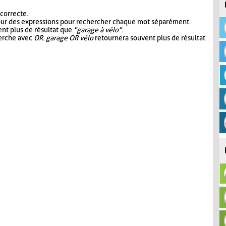
 correcte.
our des expressions pour rechercher chaque mot séparément.
nt plus de résultat que
"garage à vélo"
.
herche avec
OR
.
garage OR vélo
retournera souvent plus de résultat