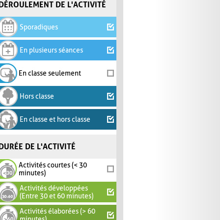
DÉROULEMENT DE L'ACTIVITÉ
Sporadiques
En plusieurs séances
En classe seulement
Hors classe
En classe et hors classe
DURÉE DE L'ACTIVITÉ
Activités courtes (< 30
minutes)
Activités développées
(Entre 30 et 60 minutes)
Activités élaborées (> 60
minutes)