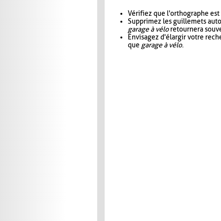
Vérifiez que l'orthographe est
Supprimez les guillemets aut
garage à vélo
retournera souve
Envisagez d'élargir votre rec
que
garage à vélo
.