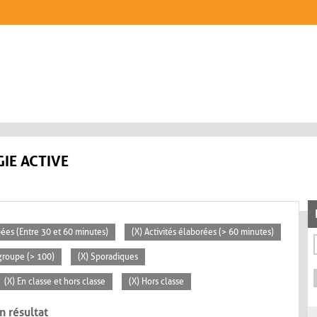
IE ACTIVE
pées (Entre 30 et 60 minutes)
(X) Activités élaborées (> 60 minutes)
groupe (> 100)
(X) Sporadiques
(X) En classe et hors classe
(X) Hors classe
n résultat