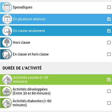
Sporadiques
En plusieurs séances
En classe seulement
Hors classe
En classe et hors classe
DURÉE DE L'ACTIVITÉ
Activités courtes (< 30
minutes)
Activités développées
(Entre 30 et 60 minutes)
Activités élaborées (> 60
minutes)