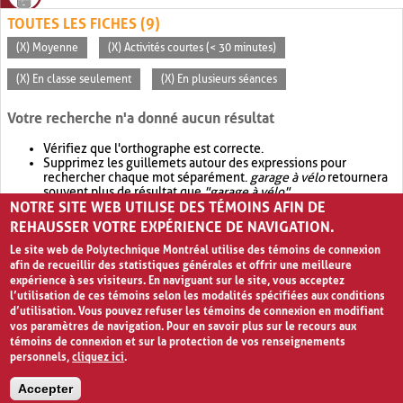
TOUTES LES FICHES (9)
(X) Moyenne
(X) Activités courtes (< 30 minutes)
(X) En classe seulement
(X) En plusieurs séances
Votre recherche n'a donné aucun résultat
Vérifiez que l'orthographe est correcte.
Supprimez les guillemets autour des expressions pour
rechercher chaque mot séparément.
garage à vélo
retournera
souvent plus de résultat que
"garage à vélo"
.
NOTRE SITE WEB UTILISE DES TÉMOINS AFIN DE
Envisagez d'élargir votre recherche avec
OR
.
garage OR vélo
retournera souvent plus de résultat que
garage à vélo
.
REHAUSSER VOTRE EXPÉRIENCE DE NAVIGATION.
Le site web de Polytechnique Montréal utilise des témoins de connexion
afin de recueillir des statistiques générales et offrir une meilleure
expérience à ses visiteurs. En naviguant sur le site, vous acceptez
l’utilisation de ces témoins selon les modalités spécifiées aux conditions
d’utilisation. Vous pouvez refuser les témoins de connexion en modifiant
vos paramètres de navigation. Pour en savoir plus sur le recours aux
témoins de connexion et sur la protection de vos renseignements
personnels,
cliquez ici
.
Avis de confidentialité et conditions d’utilisation
Accepter