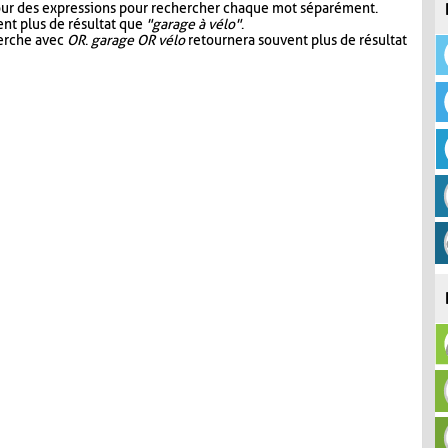
our des expressions pour rechercher chaque mot séparément.
nt plus de résultat que
"garage à vélo"
.
herche avec
OR
.
garage OR vélo
retournera souvent plus de résultat