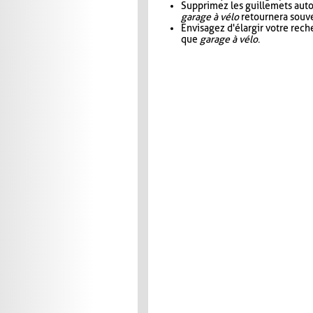
Supprimez les guillemets aut
garage à vélo
retournera souve
Envisagez d'élargir votre rec
que
garage à vélo
.