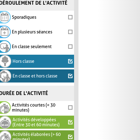
DÉROULEMENT DE L'ACTIVITÉ
Sporadiques
En plusieurs séances
En classe seulement
Hors classe
En classe et hors classe
DURÉE DE L'ACTIVITÉ
Activités courtes (< 30
minutes)
Activités développées
(Entre 30 et 60 minutes)
Activités élaborées (> 60
minutes)