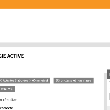
IE ACTIVE
X) Activités élaborées (> 60 minutes)
(X) En classe et hors classe
0 minutes)
n résultat
 correcte.