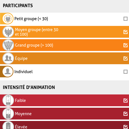
PARTICIPANTS
Petit groupe (< 30)
Moyen groupe (entre 30
et 100)
Grand groupe (> 100)
Équipe
Individuel
INTENSITÉ D'ANIMATION
Faible
Moyenne
Élevée