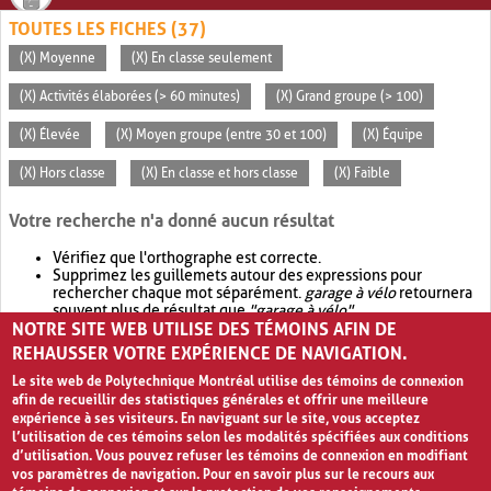
TOUTES LES FICHES (37)
(X) Moyenne
(X) En classe seulement
(X) Activités élaborées (> 60 minutes)
(X) Grand groupe (> 100)
(X) Élevée
(X) Moyen groupe (entre 30 et 100)
(X) Équipe
(X) Hors classe
(X) En classe et hors classe
(X) Faible
Votre recherche n'a donné aucun résultat
Vérifiez que l'orthographe est correcte.
Supprimez les guillemets autour des expressions pour
rechercher chaque mot séparément.
garage à vélo
retournera
souvent plus de résultat que
"garage à vélo"
.
NOTRE SITE WEB UTILISE DES TÉMOINS AFIN DE
Envisagez d'élargir votre recherche avec
OR
.
garage OR vélo
retournera souvent plus de résultat que
garage à vélo
.
REHAUSSER VOTRE EXPÉRIENCE DE NAVIGATION.
Le site web de Polytechnique Montréal utilise des témoins de connexion
afin de recueillir des statistiques générales et offrir une meilleure
expérience à ses visiteurs. En naviguant sur le site, vous acceptez
l’utilisation de ces témoins selon les modalités spécifiées aux conditions
d’utilisation. Vous pouvez refuser les témoins de connexion en modifiant
vos paramètres de navigation. Pour en savoir plus sur le recours aux