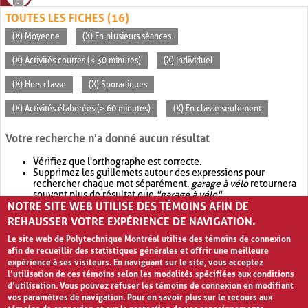
TOUTES LES FICHES (16)
(X) Moyenne
(X) En plusieurs séances
(X) Activités courtes (< 30 minutes)
(X) Individuel
(X) Hors classe
(X) Sporadiques
(X) Activités élaborées (> 60 minutes)
(X) En classe seulement
Votre recherche n'a donné aucun résultat
Vérifiez que l'orthographe est correcte.
Supprimez les guillemets autour des expressions pour
rechercher chaque mot séparément.
garage à vélo
retournera
souvent plus de résultat que
"garage à vélo"
.
NOTRE SITE WEB UTILISE DES TÉMOINS AFIN DE
Envisagez d'élargir votre recherche avec
OR
.
garage OR vélo
retournera souvent plus de résultat que
garage à vélo
.
REHAUSSER VOTRE EXPÉRIENCE DE NAVIGATION.
Le site web de Polytechnique Montréal utilise des témoins de connexion
afin de recueillir des statistiques générales et offrir une meilleure
expérience à ses visiteurs. En naviguant sur le site, vous acceptez
l’utilisation de ces témoins selon les modalités spécifiées aux conditions
d’utilisation. Vous pouvez refuser les témoins de connexion en modifiant
vos paramètres de navigation. Pour en savoir plus sur le recours aux