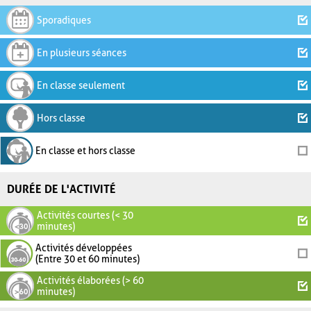
Sporadiques
En plusieurs séances
En classe seulement
Hors classe
En classe et hors classe
DURÉE DE L'ACTIVITÉ
Activités courtes (< 30
minutes)
Activités développées
(Entre 30 et 60 minutes)
Activités élaborées (> 60
minutes)