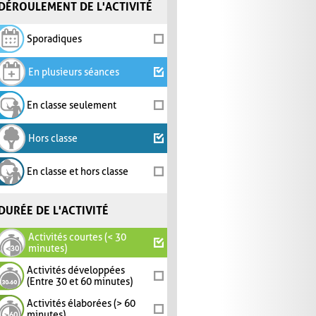
DÉROULEMENT DE L'ACTIVITÉ
Sporadiques
En plusieurs séances
En classe seulement
Hors classe
En classe et hors classe
DURÉE DE L'ACTIVITÉ
Activités courtes (< 30
minutes)
Activités développées
(Entre 30 et 60 minutes)
Activités élaborées (> 60
minutes)