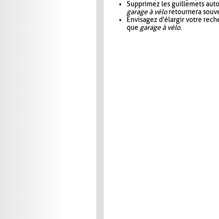
Supprimez les guillemets aut
garage à vélo
retournera souve
Envisagez d'élargir votre rec
que
garage à vélo
.