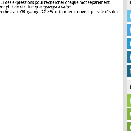
our des expressions pour rechercher chaque mot séparément.
nt plus de résultat que
"garage à vélo"
.
herche avec
OR
.
garage OR vélo
retournera souvent plus de résultat