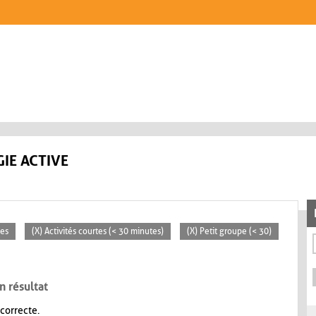
IE ACTIVE
ces
(X) Activités courtes (< 30 minutes)
(X) Petit groupe (< 30)
n résultat
 correcte.