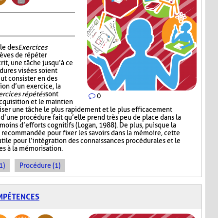
le des
Exercices
èves de répéter
rit, une tâche jusqu’à ce
dures visées soient
ut consister en des
ion d’un exercice, la
ercices répétés
sont
0
cquisition et le maintien
iser une tâche le plus rapidement et le plus efficacement
n d’une procédure fait qu’elle prend très peu de place dans la
oins d’efforts cognitifs (Logan, 1988). De plus, puisque la
 recommandée pour fixer les savoirs dans la mémoire, cette
tile pour l’intégration des connaissances procédurales et le
es à la mémorisation.
1)
Procédure (1)
OMPÉTENCES