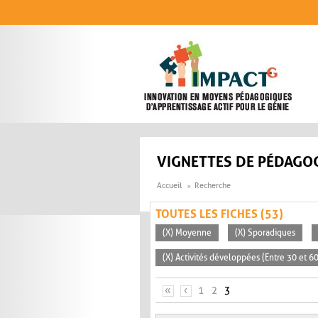
Aller au contenu principal
VIGNETTES DE PÉDAGOG
Accueil
Recherche
TOUTES LES FICHES (53)
(X) Moyenne
(X) Sporadiques
(X) Activités développées (Entre 30 et 6
PAGES
«
‹
1
2
3