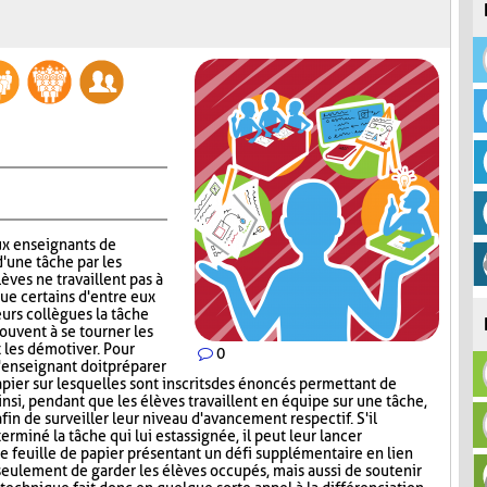
x enseignants de
d'une tâche par les
lèves ne travaillent pas à
que certains d'entre eux
urs collègues la tâche
rouvent à se tourner les
t les démotiver. Pour
0
'enseignant doit préparer
papier sur lesquelles sont inscrits des énoncés permettant de
insi, pendant que les élèves travaillent en équipe sur une tâche,
afin de surveiller leur niveau d'avancement respectif. S'il
miné la tâche qui lui est assignée, il peut leur lancer
ne feuille de papier présentant un défi supplémentaire en lien
 seulement de garder les élèves occupés, mais aussi de soutenir