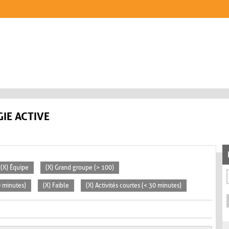
IE ACTIVE
(X) Équipe
(X) Grand groupe (> 100)
0 minutes)
(X) Faible
(X) Activités courtes (< 30 minutes)