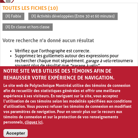
TOUTES LES FICHES (10)
(X) Faible
(X) Activités développées (Entre 30 et 60 minutes)
(X) En classe et hors classe
Votre recherche n'a donné aucun résultat
Vérifiez que l'orthographe est correcte.
Supprimez les guillemets autour des expressions pour
rechercher chaque mot séparément.
garage à vélo
retournera
souvent plus de résultat que
"garage à vélo"
.
NOTRE SITE WEB UTILISE DES TÉMOINS AFIN DE
Envisagez d'élargir votre recherche avec
OR
.
garage OR vélo
retournera souvent plus de résultat que
garage à vélo
.
REHAUSSER VOTRE EXPÉRIENCE DE NAVIGATION.
Le site web de Polytechnique Montréal utilise des témoins de connexion
afin de recueillir des statistiques générales et offrir une meilleure
expérience à ses visiteurs. En naviguant sur le site, vous acceptez
l’utilisation de ces témoins selon les modalités spécifiées aux conditions
d’utilisation. Vous pouvez refuser les témoins de connexion en modifiant
vos paramètres de navigation. Pour en savoir plus sur le recours aux
témoins de connexion et sur la protection de vos renseignements
personnels,
cliquez ici
.
Avis de confidentialité et conditions d’utilisation
Accepter