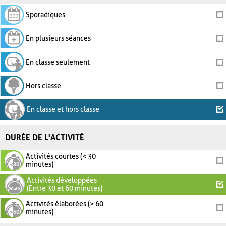
Sporadiques
En plusieurs séances
En classe seulement
Hors classe
En classe et hors classe
DURÉE DE L'ACTIVITÉ
Activités courtes (< 30
minutes)
Activités développées
(Entre 30 et 60 minutes)
Activités élaborées (> 60
minutes)