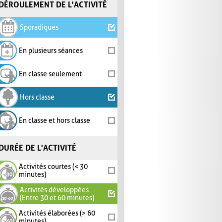
DÉROULEMENT DE L'ACTIVITÉ
Sporadiques
En plusieurs séances
En classe seulement
Hors classe
En classe et hors classe
DURÉE DE L'ACTIVITÉ
Activités courtes (< 30
minutes)
Activités développées
(Entre 30 et 60 minutes)
Activités élaborées (> 60
minutes)