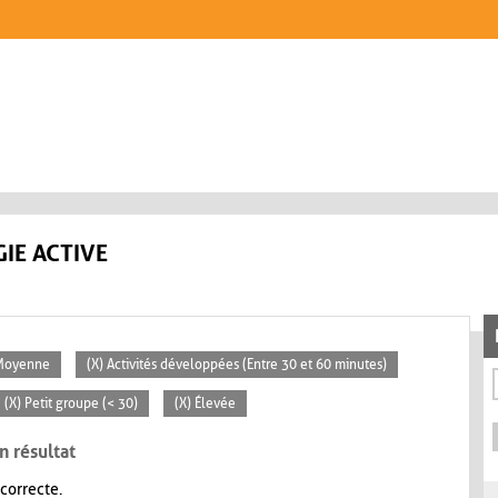
IE ACTIVE
 Moyenne
(X) Activités développées (Entre 30 et 60 minutes)
(X) Petit groupe (< 30)
(X) Élevée
n résultat
 correcte.