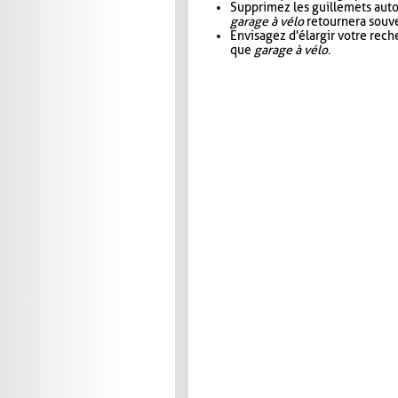
Supprimez les guillemets aut
garage à vélo
retournera souve
Envisagez d'élargir votre rec
que
garage à vélo
.