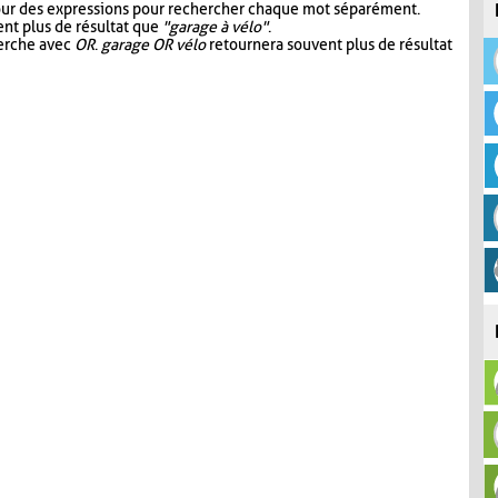
our des expressions pour rechercher chaque mot séparément.
nt plus de résultat que
"garage à vélo"
.
herche avec
OR
.
garage OR vélo
retournera souvent plus de résultat