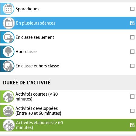
Sporadiques
En plusieurs séances
En classe seulement
Hors classe
En classe et hors classe
DURÉE DE L'ACTIVITÉ
Activités courtes (< 30
minutes)
Activités développées
(Entre 30 et 60 minutes)
Activités élaborées (> 60
minutes)