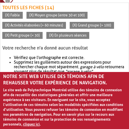
TOUTES LES FICHES (14)
(X) Faible
(X) Moyen groupe (entre 30 et 100)
(X) Activités élaborées (> 60 minutes)
(X) Grand groupe (> 100)
(X) Petit groupe (< 30)
(X) En plusieurs séances
Votre recherche n'a donné aucun résultat
Vérifiez que l'orthographe est correcte.
Supprimez les guillemets autour des expressions pour
rechercher chaque mot séparément.
garage à vélo
retournera
souvent plus de résultat que
"garage à vélo"
.
NOTRE SITE WEB UTILISE DES TÉMOINS AFIN DE
Envisagez d'élargir votre recherche avec
OR
.
garage OR vélo
retournera souvent plus de résultat que
garage à vélo
.
REHAUSSER VOTRE EXPÉRIENCE DE NAVIGATION.
Le site web de Polytechnique Montréal utilise des témoins de connexion
afin de recueillir des statistiques générales et offrir une meilleure
expérience à ses visiteurs. En naviguant sur le site, vous acceptez
l’utilisation de ces témoins selon les modalités spécifiées aux conditions
d’utilisation. Vous pouvez refuser les témoins de connexion en modifiant
vos paramètres de navigation. Pour en savoir plus sur le recours aux
témoins de connexion et sur la protection de vos renseignements
personnels,
cliquez ici
.
Avis de confidentialité et conditions d’utilisation