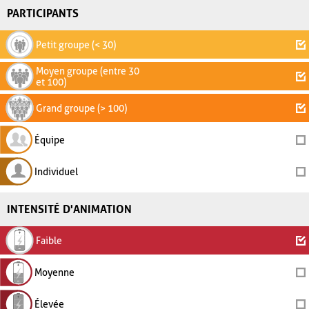
PARTICIPANTS
Petit groupe (< 30)
Moyen groupe (entre 30
et 100)
Grand groupe (> 100)
Équipe
Individuel
INTENSITÉ D'ANIMATION
Faible
Moyenne
Élevée