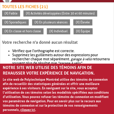
TOUTES LES FICHES (21)
(X) Faible
(X) Activités développées (Entre 30 et 60 minutes)
(X) Sporadiques
(X) En plusieurs séances
(X) Élevée
(X) En classe et hors classe
(X) Individuel
(X) Équipe
Votre recherche n'a donné aucun résultat
Vérifiez que l'orthographe est correcte.
Supprimez les guillemets autour des expressions pour
rechercher chaque mot séparément.
garage à vélo
retournera
souvent plus de résultat que
"garage à vélo"
.
NOTRE SITE WEB UTILISE DES TÉMOINS AFIN DE
Envisagez d'élargir votre recherche avec
OR
.
garage OR vélo
retournera souvent plus de résultat que
garage à vélo
.
REHAUSSER VOTRE EXPÉRIENCE DE NAVIGATION.
Le site web de Polytechnique Montréal utilise des témoins de connexion
afin de recueillir des statistiques générales et offrir une meilleure
expérience à ses visiteurs. En naviguant sur le site, vous acceptez
l’utilisation de ces témoins selon les modalités spécifiées aux conditions
d’utilisation. Vous pouvez refuser les témoins de connexion en modifiant
vos paramètres de navigation. Pour en savoir plus sur le recours aux
témoins de connexion et sur la protection de vos renseignements
personnels,
cliquez ici
.
Avis de confidentialité et conditions d’utilisation