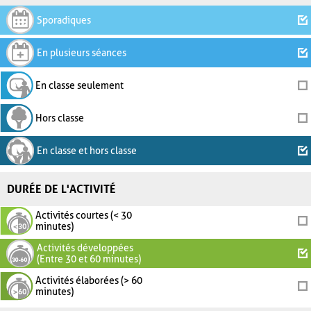
Sporadiques
En plusieurs séances
En classe seulement
Hors classe
En classe et hors classe
DURÉE DE L'ACTIVITÉ
Activités courtes (< 30
minutes)
Activités développées
(Entre 30 et 60 minutes)
Activités élaborées (> 60
minutes)