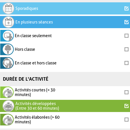
Sporadiques
En plusieurs séances
En classe seulement
Hors classe
En classe et hors classe
DURÉE DE L'ACTIVITÉ
Activités courtes (< 30
minutes)
Activités développées
(Entre 30 et 60 minutes)
Activités élaborées (> 60
minutes)