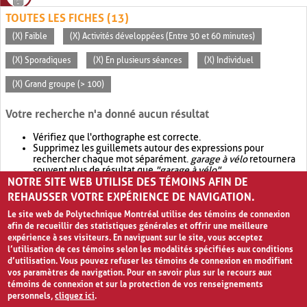
TOUTES LES FICHES (13)
(X) Faible
(X) Activités développées (Entre 30 et 60 minutes)
(X) Sporadiques
(X) En plusieurs séances
(X) Individuel
(X) Grand groupe (> 100)
Votre recherche n'a donné aucun résultat
Vérifiez que l'orthographe est correcte.
Supprimez les guillemets autour des expressions pour
rechercher chaque mot séparément.
garage à vélo
retournera
souvent plus de résultat que
"garage à vélo"
.
NOTRE SITE WEB UTILISE DES TÉMOINS AFIN DE
Envisagez d'élargir votre recherche avec
OR
.
garage OR vélo
retournera souvent plus de résultat que
garage à vélo
.
REHAUSSER VOTRE EXPÉRIENCE DE NAVIGATION.
Le site web de Polytechnique Montréal utilise des témoins de connexion
afin de recueillir des statistiques générales et offrir une meilleure
expérience à ses visiteurs. En naviguant sur le site, vous acceptez
l’utilisation de ces témoins selon les modalités spécifiées aux conditions
d’utilisation. Vous pouvez refuser les témoins de connexion en modifiant
vos paramètres de navigation. Pour en savoir plus sur le recours aux
témoins de connexion et sur la protection de vos renseignements
personnels,
cliquez ici
.
Avis de confidentialité et conditions d’utilisation