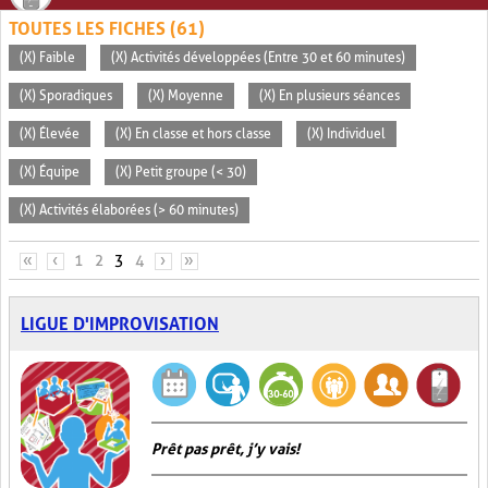
TOUTES LES FICHES (61)
(X) Faible
(X) Activités développées (Entre 30 et 60 minutes)
(X) Sporadiques
(X) Moyenne
(X) En plusieurs séances
(X) Élevée
(X) En classe et hors classe
(X) Individuel
(X) Équipe
(X) Petit groupe (< 30)
(X) Activités élaborées (> 60 minutes)
PAGES
«
‹
1
2
3
4
›
»
LIGUE D'IMPROVISATION
Prêt pas prêt, j’y vais!