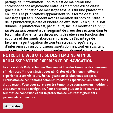
partage de l’information. Son rôle est de maintenir une
correspondance asynchrone entre les membres d’une classe
grâce à la publication de messages textuels sur une plateforme
en ligne. Les publications apparaissent sous forme de fils de
messages qui se succèdent avec la mention du nom de l’auteur
de la publication, la date et l’heure de diffusion. Bien qu’elle soit
durable, la publication est, par ailleurs, facile à modifier. Le
Forum
de discussion
permet à l’enseignant de créer des sections dans le
forum afin d’orienter les discussions des élèves en fonction des
activités et des sujets abordés en classe. Il a l’avantage de
favoriser la participation de tous les élèves, lorsqu’il s’agit
d’intervenir sur un ou plusieurs sujets donnés, tout en suscitant
chez eux des réflexions approfondies qui doivent souvent être
appuyées de preuves.
NOTRE SITE WEB UTILISE DES TÉMOINS AFIN DE
REHAUSSER VOTRE EXPÉRIENCE DE NAVIGATION.
Participation active (6)
Partage (13)
Le site web de Polytechnique Montréal utilise des témoins de connexion
afin de recueillir des statistiques générales et offrir une meilleure
Outil électronique (4)
expérience à ses visiteurs. En naviguant sur le site, vous acceptez
l’utilisation de ces témoins selon les modalités spécifiées aux conditions
PAGES
d’utilisation. Vous pouvez refuser les témoins de connexion en modifiant
vos paramètres de navigation. Pour en savoir plus sur le recours aux
«
‹
1
2
3
4
›
»
témoins de connexion et sur la protection de vos renseignements
personnels,
cliquez ici
.
Accepter