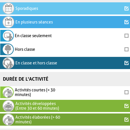
Sporadiques
En plusieurs séances
En classe seulement
Hors classe
En classe et hors classe
DURÉE DE L'ACTIVITÉ
Activités courtes (< 30
minutes)
Activités développées
(Entre 30 et 60 minutes)
Activités élaborées (> 60
minutes)