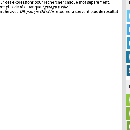
our des expressions pour rechercher chaque mot séparément.
nt plus de résultat que
"garage à vélo"
.
herche avec
OR
.
garage OR vélo
retournera souvent plus de résultat