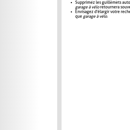
Supprimez les guillemets aut
garage à vélo
retournera souve
Envisagez d'élargir votre rec
que
garage à vélo
.