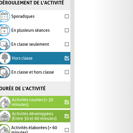
DÉROULEMENT DE L'ACTIVITÉ
Sporadiques
En plusieurs séances
En classe seulement
Hors classe
En classe et hors classe
DURÉE DE L'ACTIVITÉ
Activités courtes (< 30
minutes)
Activités développées
(Entre 30 et 60 minutes)
Activités élaborées (> 60
minutes)