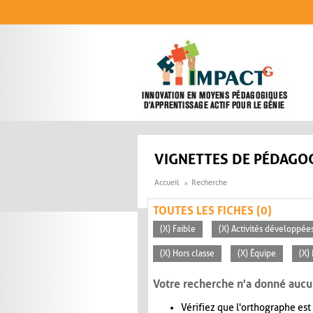
Aller au contenu principal
VIGNETTES DE PÉDAGOG
Accueil
Recherche
TOUTES LES FICHES (0)
(X) Faible
(X) Activités développées
(X) Hors classe
(X) Équipe
(X)
Votre recherche n'a donné aucu
Vérifiez que l'orthographe est