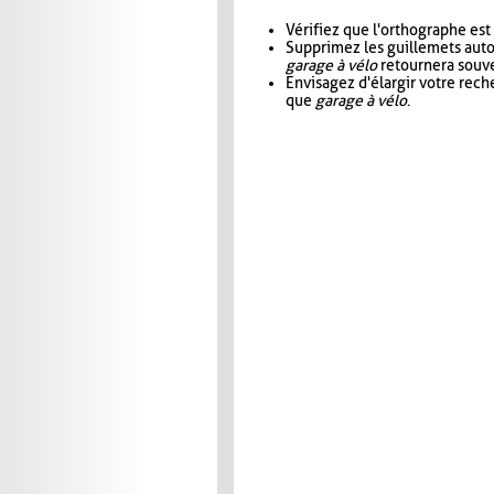
Vérifiez que l'orthographe est
Supprimez les guillemets aut
garage à vélo
retournera souve
Envisagez d'élargir votre rec
que
garage à vélo
.