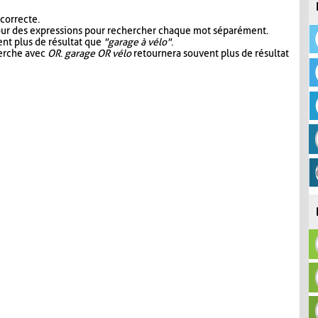
 correcte.
our des expressions pour rechercher chaque mot séparément.
nt plus de résultat que
"garage à vélo"
.
herche avec
OR
.
garage OR vélo
retournera souvent plus de résultat