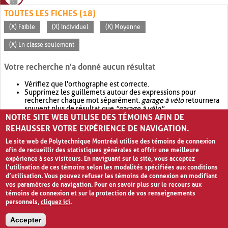
TOUTES LES FICHES (18)
(X) Faible
(X) Individuel
(X) Moyenne
(X) En classe seulement
Votre recherche n'a donné aucun résultat
Vérifiez que l'orthographe est correcte.
Supprimez les guillemets autour des expressions pour
rechercher chaque mot séparément.
garage à vélo
retournera
souvent plus de résultat que
"garage à vélo"
.
NOTRE SITE WEB UTILISE DES TÉMOINS AFIN DE
Envisagez d'élargir votre recherche avec
OR
.
garage OR vélo
retournera souvent plus de résultat que
garage à vélo
.
REHAUSSER VOTRE EXPÉRIENCE DE NAVIGATION.
Le site web de Polytechnique Montréal utilise des témoins de connexion
afin de recueillir des statistiques générales et offrir une meilleure
expérience à ses visiteurs. En naviguant sur le site, vous acceptez
l’utilisation de ces témoins selon les modalités spécifiées aux conditions
d’utilisation. Vous pouvez refuser les témoins de connexion en modifiant
vos paramètres de navigation. Pour en savoir plus sur le recours aux
témoins de connexion et sur la protection de vos renseignements
personnels,
cliquez ici
.
Avis de confidentialité et conditions d’utilisation
Accepter