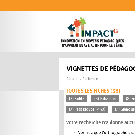
Aller au contenu principal
VIGNETTES DE PÉDAGOG
Accueil
Recherche
TOUTES LES FICHES (38)
(X) Faible
(X) Individuel
(X) E
(X) Petit groupe (< 30)
(X) Grand g
Votre recherche n'a donné aucu
Vérifiez que l'orthographe est