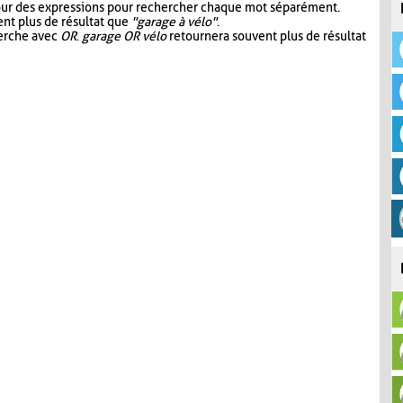
our des expressions pour rechercher chaque mot séparément.
nt plus de résultat que
"garage à vélo"
.
herche avec
OR
.
garage OR vélo
retournera souvent plus de résultat