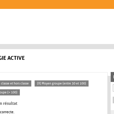
IE ACTIVE
n classe et hors classe
(X) Moyen groupe (entre 30 et 100)
roupe (> 100)
n résultat
 correcte.