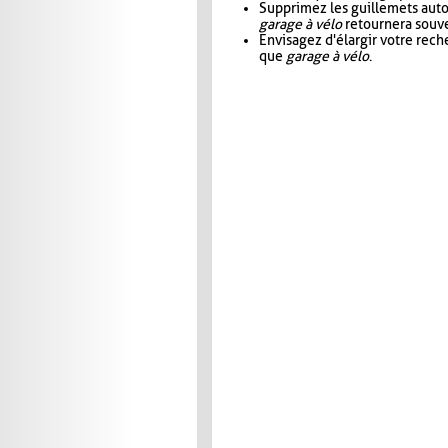
Supprimez les guillemets aut
garage à vélo
retournera souve
Envisagez d'élargir votre rec
que
garage à vélo
.