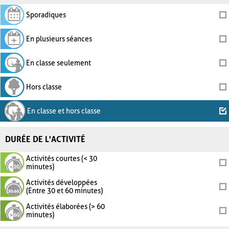
Sporadiques
En plusieurs séances
En classe seulement
Hors classe
En classe et hors classe
DURÉE DE L'ACTIVITÉ
Activités courtes (< 30
minutes)
Activités développées
(Entre 30 et 60 minutes)
Activités élaborées (> 60
minutes)