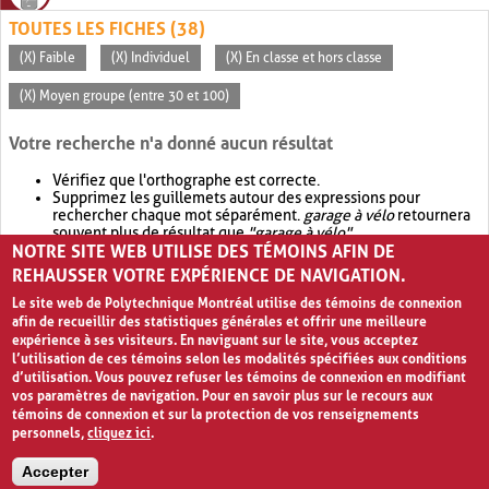
TOUTES LES FICHES (38)
(X) Faible
(X) Individuel
(X) En classe et hors classe
(X) Moyen groupe (entre 30 et 100)
Votre recherche n'a donné aucun résultat
Vérifiez que l'orthographe est correcte.
Supprimez les guillemets autour des expressions pour
rechercher chaque mot séparément.
garage à vélo
retournera
souvent plus de résultat que
"garage à vélo"
.
NOTRE SITE WEB UTILISE DES TÉMOINS AFIN DE
Envisagez d'élargir votre recherche avec
OR
.
garage OR vélo
retournera souvent plus de résultat que
garage à vélo
.
REHAUSSER VOTRE EXPÉRIENCE DE NAVIGATION.
Le site web de Polytechnique Montréal utilise des témoins de connexion
afin de recueillir des statistiques générales et offrir une meilleure
expérience à ses visiteurs. En naviguant sur le site, vous acceptez
l’utilisation de ces témoins selon les modalités spécifiées aux conditions
d’utilisation. Vous pouvez refuser les témoins de connexion en modifiant
vos paramètres de navigation. Pour en savoir plus sur le recours aux
témoins de connexion et sur la protection de vos renseignements
personnels,
cliquez ici
.
Avis de confidentialité et conditions d’utilisation
Accepter