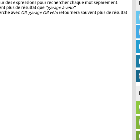
our des expressions pour rechercher chaque mot séparément.
nt plus de résultat que
"garage à vélo"
.
herche avec
OR
.
garage OR vélo
retournera souvent plus de résultat