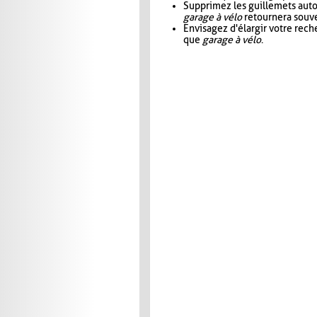
Supprimez les guillemets aut
garage à vélo
retournera souve
Envisagez d'élargir votre rec
que
garage à vélo
.