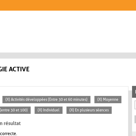
IE ACTIVE
(X) Activités développées (Entre 30 et 60 minutes)
(X) Moyenne
(entre 30 et 100)
(X) Individuel
(X) En plusieurs séances
n résultat
 correcte.