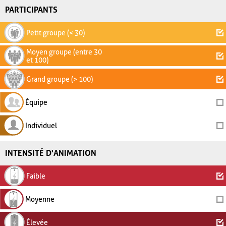
PARTICIPANTS
Petit groupe (< 30)
Moyen groupe (entre 30
et 100)
Grand groupe (> 100)
Équipe
Individuel
INTENSITÉ D'ANIMATION
Faible
Moyenne
Élevée