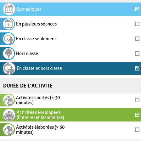
Sporadiques
En plusieurs séances
En classe seulement
Hors classe
En classe et hors classe
DURÉE DE L'ACTIVITÉ
Activités courtes (< 30
minutes)
Activités développées
(Entre 30 et 60 minutes)
Activités élaborées (> 60
minutes)