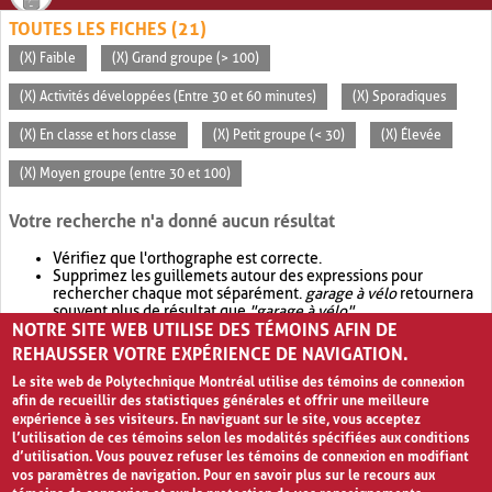
TOUTES LES FICHES (21)
(X) Faible
(X) Grand groupe (> 100)
(X) Activités développées (Entre 30 et 60 minutes)
(X) Sporadiques
(X) En classe et hors classe
(X) Petit groupe (< 30)
(X) Élevée
(X) Moyen groupe (entre 30 et 100)
Votre recherche n'a donné aucun résultat
Vérifiez que l'orthographe est correcte.
Supprimez les guillemets autour des expressions pour
rechercher chaque mot séparément.
garage à vélo
retournera
souvent plus de résultat que
"garage à vélo"
.
NOTRE SITE WEB UTILISE DES TÉMOINS AFIN DE
Envisagez d'élargir votre recherche avec
OR
.
garage OR vélo
retournera souvent plus de résultat que
garage à vélo
.
REHAUSSER VOTRE EXPÉRIENCE DE NAVIGATION.
Le site web de Polytechnique Montréal utilise des témoins de connexion
afin de recueillir des statistiques générales et offrir une meilleure
expérience à ses visiteurs. En naviguant sur le site, vous acceptez
l’utilisation de ces témoins selon les modalités spécifiées aux conditions
d’utilisation. Vous pouvez refuser les témoins de connexion en modifiant
vos paramètres de navigation. Pour en savoir plus sur le recours aux