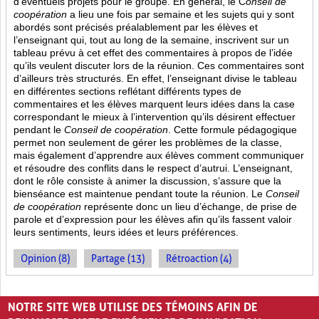
d’éventuels projets pour le groupe. En général, le C
onseil de
coopération
a lieu une fois par semaine et les sujets qui y sont
abordés sont
précisés préalablement par les élèves et
l’enseignant qui, tout au long de la semaine, inscrivent sur un
tableau prévu à cet effet des commentaires à propos de l’idée
qu’ils veulent discuter lors de la réunion. Ces commentaires sont
d’ailleurs très structurés. En effet, l’enseignant divise le tableau
en différentes sections reflétant différents types de
commentaires et les élèves marquent leurs idées dans la case
correspondant le mieux à l’intervention qu’ils désirent effectuer
pendant le
Conseil de coopération
. Cette formule pédagogique
permet non seulement de gérer les problèmes de la classe,
mais également d’apprendre aux élèves comment communiquer
et résoudre des conflits dans le respect d’autrui. L’enseignant,
dont le rôle consiste à animer la discussion, s’assure que la
bienséance est maintenue pendant toute la réunion. Le
Conseil
de coopération
représente donc un lieu d’échange, de prise de
parole et d’expression pour les élèves afin qu’ils fassent valoir
leurs sentiments, leurs idées et leurs préférences.
Opinion (8)
Partage (13)
Rétroaction (4)
PAGES
NOTRE SITE WEB UTILISE DES TÉMOINS AFIN DE
«
‹
1
2
3