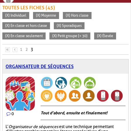
TOUTES LES FICHES (45)
(X) Individuel
(X) Moyenne
(X) Hors classe
(X) En classe et hors classe
(X) Sporadiques
(X) En classe seulement
(X) Petit groupe (< 30)
(X) Élevée
PAGES
«
‹
1
2
3
ORGANISATEUR DE SÉQUENCES
Tout d’abord, ensuite et finalement!
0
L’
Organisateur de séquences
est une technique permettant