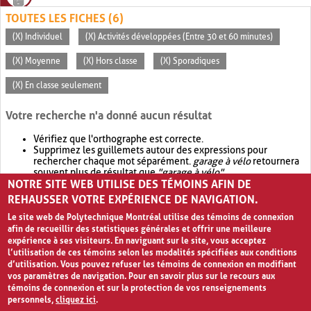
TOUTES LES FICHES (6)
(X) Individuel
(X) Activités développées (Entre 30 et 60 minutes)
(X) Moyenne
(X) Hors classe
(X) Sporadiques
(X) En classe seulement
Votre recherche n'a donné aucun résultat
Vérifiez que l'orthographe est correcte.
Supprimez les guillemets autour des expressions pour
rechercher chaque mot séparément.
garage à vélo
retournera
souvent plus de résultat que
"garage à vélo"
.
NOTRE SITE WEB UTILISE DES TÉMOINS AFIN DE
Envisagez d'élargir votre recherche avec
OR
.
garage OR vélo
retournera souvent plus de résultat que
garage à vélo
.
REHAUSSER VOTRE EXPÉRIENCE DE NAVIGATION.
Le site web de Polytechnique Montréal utilise des témoins de connexion
afin de recueillir des statistiques générales et offrir une meilleure
expérience à ses visiteurs. En naviguant sur le site, vous acceptez
l’utilisation de ces témoins selon les modalités spécifiées aux conditions
d’utilisation. Vous pouvez refuser les témoins de connexion en modifiant
vos paramètres de navigation. Pour en savoir plus sur le recours aux
témoins de connexion et sur la protection de vos renseignements
personnels,
cliquez ici
.
Avis de confidentialité et conditions d’utilisation