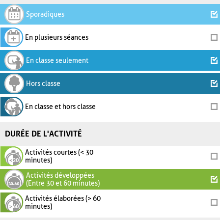
Sporadiques
En plusieurs séances
En classe seulement
Hors classe
En classe et hors classe
DURÉE DE L'ACTIVITÉ
Activités courtes (< 30
minutes)
Activités développées
(Entre 30 et 60 minutes)
Activités élaborées (> 60
minutes)