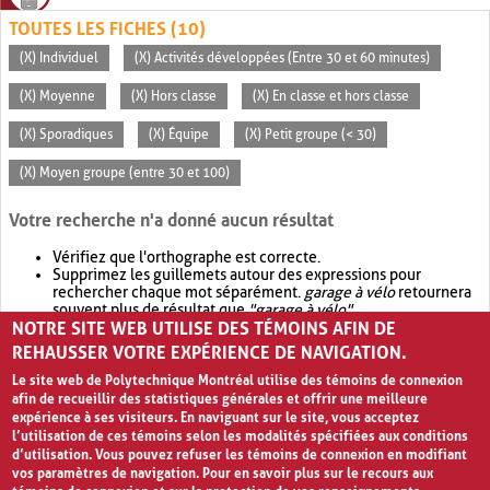
TOUTES LES FICHES (10)
(X) Individuel
(X) Activités développées (Entre 30 et 60 minutes)
(X) Moyenne
(X) Hors classe
(X) En classe et hors classe
(X) Sporadiques
(X) Équipe
(X) Petit groupe (< 30)
(X) Moyen groupe (entre 30 et 100)
Votre recherche n'a donné aucun résultat
Vérifiez que l'orthographe est correcte.
Supprimez les guillemets autour des expressions pour
rechercher chaque mot séparément.
garage à vélo
retournera
souvent plus de résultat que
"garage à vélo"
.
NOTRE SITE WEB UTILISE DES TÉMOINS AFIN DE
Envisagez d'élargir votre recherche avec
OR
.
garage OR vélo
retournera souvent plus de résultat que
garage à vélo
.
REHAUSSER VOTRE EXPÉRIENCE DE NAVIGATION.
Le site web de Polytechnique Montréal utilise des témoins de connexion
afin de recueillir des statistiques générales et offrir une meilleure
expérience à ses visiteurs. En naviguant sur le site, vous acceptez
l’utilisation de ces témoins selon les modalités spécifiées aux conditions
d’utilisation. Vous pouvez refuser les témoins de connexion en modifiant
vos paramètres de navigation. Pour en savoir plus sur le recours aux