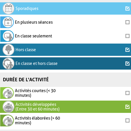
Sporadiques
En plusieurs séances
En classe seulement
Hors classe
En classe et hors classe
DURÉE DE L'ACTIVITÉ
Activités courtes (< 30
minutes)
Activités développées
(Entre 30 et 60 minutes)
Activités élaborées (> 60
minutes)