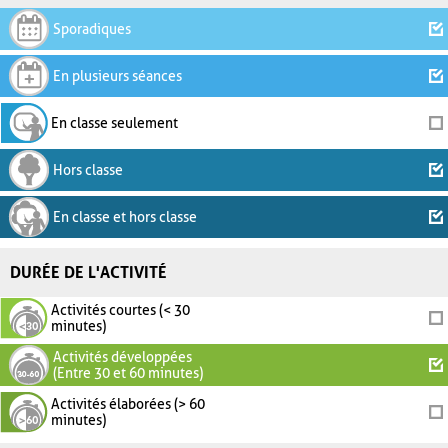
Sporadiques
En plusieurs séances
En classe seulement
Hors classe
En classe et hors classe
DURÉE DE L'ACTIVITÉ
Activités courtes (< 30
minutes)
Activités développées
(Entre 30 et 60 minutes)
Activités élaborées (> 60
minutes)