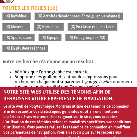
TOUTES LES FICHES (10)
(X) Individuel
(X) Activités développées (Entre 30 et 60 minutes)
(X) Moyenne
(X) Hors classe
(X) En classe et hors classe
(X) Sporadiques
(X) Équipe
(X) Petit groupe (< 30)
(X) En plusieurs séances
Votre recherche n'a donné aucun résultat
Vérifiez que l'orthographe est correcte.
Supprimez les guillemets autour des expressions pour
rechercher chaque mot séparément.
garage à vélo
retournera
souvent plus de résultat que
"garage à vélo"
.
NOTRE SITE WEB UTILISE DES TÉMOINS AFIN DE
Envisagez d'élargir votre recherche avec
OR
.
garage OR vélo
retournera souvent plus de résultat que
garage à vélo
.
REHAUSSER VOTRE EXPÉRIENCE DE NAVIGATION.
Le site web de Polytechnique Montréal utilise des témoins de connexion
afin de recueillir des statistiques générales et offrir une meilleure
expérience à ses visiteurs. En naviguant sur le site, vous acceptez
l’utilisation de ces témoins selon les modalités spécifiées aux conditions
d’utilisation. Vous pouvez refuser les témoins de connexion en modifiant
vos paramètres de navigation. Pour en savoir plus sur le recours aux