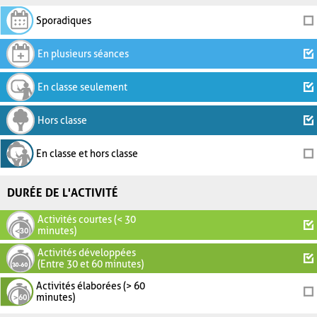
Sporadiques
En plusieurs séances
En classe seulement
Hors classe
En classe et hors classe
DURÉE DE L'ACTIVITÉ
Activités courtes (< 30
minutes)
Activités développées
(Entre 30 et 60 minutes)
Activités élaborées (> 60
minutes)