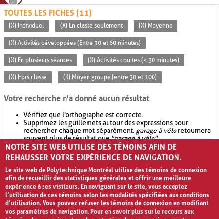
TOUTES LES FICHES (11)
(X) Individuel
(X) En classe seulement
(X) Moyenne
(X) Activités développées (Entre 30 et 60 minutes)
(X) En plusieurs séances
(X) Activités courtes (< 30 minutes)
(X) Hors classe
(X) Moyen groupe (entre 30 et 100)
Votre recherche n'a donné aucun résultat
Vérifiez que l'orthographe est correcte.
Supprimez les guillemets autour des expressions pour
rechercher chaque mot séparément.
garage à vélo
retournera
souvent plus de résultat que
"garage à vélo"
.
NOTRE SITE WEB UTILISE DES TÉMOINS AFIN DE
Envisagez d'élargir votre recherche avec
OR
.
garage OR vélo
retournera souvent plus de résultat que
garage à vélo
.
REHAUSSER VOTRE EXPÉRIENCE DE NAVIGATION.
Le site web de Polytechnique Montréal utilise des témoins de connexion
afin de recueillir des statistiques générales et offrir une meilleure
expérience à ses visiteurs. En naviguant sur le site, vous acceptez
l’utilisation de ces témoins selon les modalités spécifiées aux conditions
d’utilisation. Vous pouvez refuser les témoins de connexion en modifiant
vos paramètres de navigation. Pour en savoir plus sur le recours aux