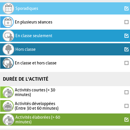
Sporadiques
En plusieurs séances
En classe seulement
Hors classe
En classe et hors classe
DURÉE DE L'ACTIVITÉ
Activités courtes (< 30
minutes)
Activités développées
(Entre 30 et 60 minutes)
Activités élaborées (> 60
minutes)