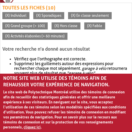
TOUTES LES FICHES (10)
(X) Individuel
(X) Sporadiques
(X) En classe seulement
(X) Grand groupe (> 100)
(X) Hors classe
(X) Faible
(X) Activités élaborées (> 60 minutes)
Votre recherche n'a donné aucun résultat
Vérifiez que l'orthographe est correcte.
Supprimez les guillemets autour des expressions pour
rechercher chaque mot séparément.
garage à vélo
retournera
souvent plus de résultat que
"garage à vélo"
.
NOTRE SITE WEB UTILISE DES TÉMOINS AFIN DE
Envisagez d'élargir votre recherche avec
OR
.
garage OR vélo
retournera souvent plus de résultat que
garage à vélo
.
REHAUSSER VOTRE EXPÉRIENCE DE NAVIGATION.
Le site web de Polytechnique Montréal utilise des témoins de connexion
afin de recueillir des statistiques générales et offrir une meilleure
expérience à ses visiteurs. En naviguant sur le site, vous acceptez
l’utilisation de ces témoins selon les modalités spécifiées aux conditions
d’utilisation. Vous pouvez refuser les témoins de connexion en modifiant
vos paramètres de navigation. Pour en savoir plus sur le recours aux
témoins de connexion et sur la protection de vos renseignements
personnels,
cliquez ici
.
Avis de confidentialité et conditions d’utilisation