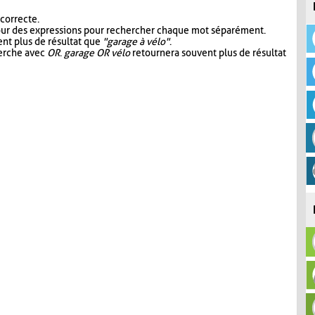
 correcte.
our des expressions pour rechercher chaque mot séparément.
nt plus de résultat que
"garage à vélo"
.
herche avec
OR
.
garage OR vélo
retournera souvent plus de résultat