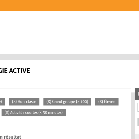
IE ACTIVE
0)
(X) Hors classe
(X) Grand groupe (> 100)
(X) Élevée
(X) Activités courtes (< 30 minutes)
n résultat