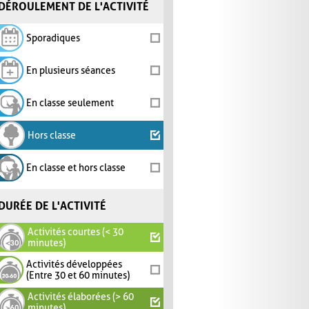
DÉROULEMENT DE L'ACTIVITÉ
Sporadiques
En plusieurs séances
En classe seulement
Hors classe
En classe et hors classe
DURÉE DE L'ACTIVITÉ
Activités courtes (< 30
minutes)
Activités développées
(Entre 30 et 60 minutes)
Activités élaborées (> 60
minutes)