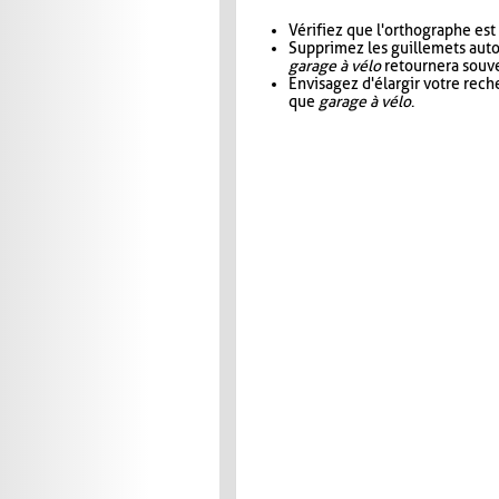
Vérifiez que l'orthographe est
Supprimez les guillemets aut
garage à vélo
retournera souve
Envisagez d'élargir votre rec
que
garage à vélo
.