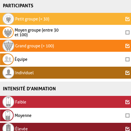
PARTICIPANTS
Petit groupe (< 30)
Moyen groupe (entre 30
et 100)
Grand groupe (> 100)
Équipe
Individuel
INTENSITÉ D'ANIMATION
Faible
Moyenne
Élevée