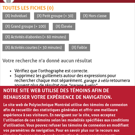
TOUTES LES FICHES (0)
(X) Individuel
(X) Petit groupe (< 30)
(X) Hors classe
(X) Grand groupe (> 100)
(X) Élevée
(X) Activités élaborées (> 60 minutes)
(X) Activités courtes (< 30 minutes)
(X) Faible
Votre recherche n'a donné aucun résultat
Vérifiez que l'orthographe est correcte.
Supprimez les guillemets autour des expressions pour
rechercher chaque mot séparément.
garage à vélo
retournera
souvent plus de résultat que
"garage à vélo"
.
NOTRE SITE WEB UTILISE DES TÉMOINS AFIN DE
Envisagez d'élargir votre recherche avec
OR
.
garage OR vélo
retournera souvent plus de résultat que
garage à vélo
.
REHAUSSER VOTRE EXPÉRIENCE DE NAVIGATION.
Le site web de Polytechnique Montréal utilise des témoins de connexion
afin de recueillir des statistiques générales et offrir une meilleure
expérience à ses visiteurs. En naviguant sur le site, vous acceptez
l’utilisation de ces témoins selon les modalités spécifiées aux conditions
d’utilisation. Vous pouvez refuser les témoins de connexion en modifiant
vos paramètres de navigation. Pour en savoir plus sur le recours aux