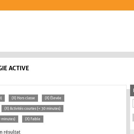
IE ACTIVE
0)
(X) Hors classe
(X) Élevée
(X) Activités courtes (< 30 minutes)
0 minutes)
(X) Faible
n résultat