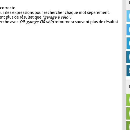
 correcte.
our des expressions pour rechercher chaque mot séparément.
nt plus de résultat que
"garage à vélo"
.
herche avec
OR
.
garage OR vélo
retournera souvent plus de résultat