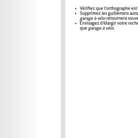
Vérifiez que l'orthographe est
Supprimez les guillemets aut
garage à vélo
retournera souve
Envisagez d'élargir votre rec
que
garage à vélo
.