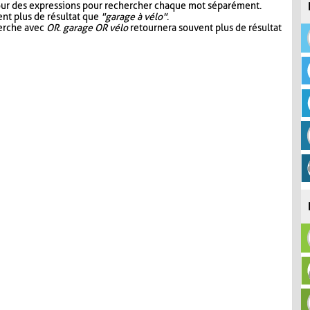
our des expressions pour rechercher chaque mot séparément.
nt plus de résultat que
"garage à vélo"
.
herche avec
OR
.
garage OR vélo
retournera souvent plus de résultat