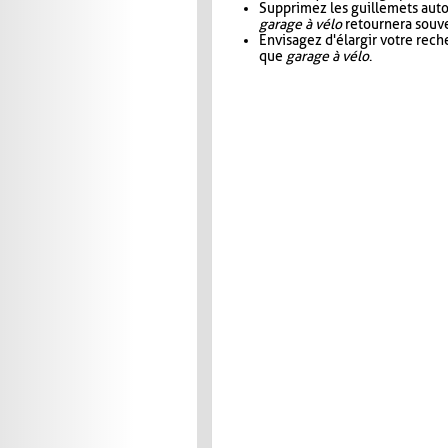
Supprimez les guillemets aut
garage à vélo
retournera souve
Envisagez d'élargir votre rec
que
garage à vélo
.