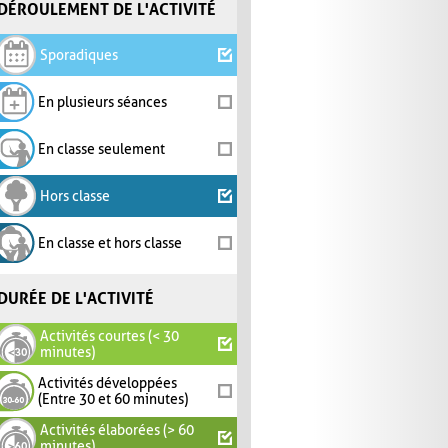
DÉROULEMENT DE L'ACTIVITÉ
Sporadiques
En plusieurs séances
En classe seulement
Hors classe
En classe et hors classe
DURÉE DE L'ACTIVITÉ
Activités courtes (< 30
minutes)
Activités développées
(Entre 30 et 60 minutes)
Activités élaborées (> 60
minutes)