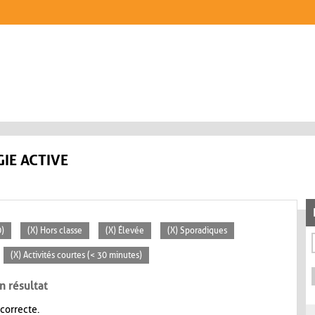
IE ACTIVE
0)
(X) Hors classe
(X) Élevée
(X) Sporadiques
(X) Activités courtes (< 30 minutes)
n résultat
 correcte.