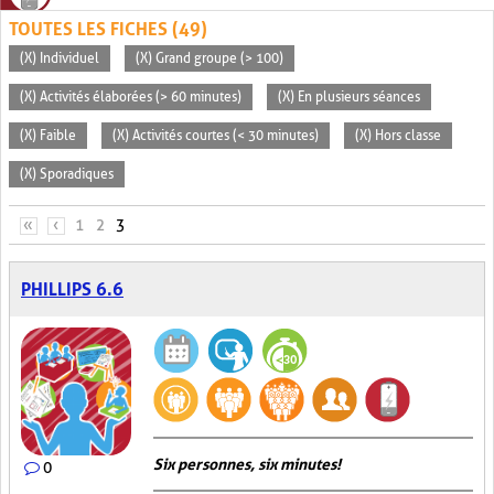
TOUTES LES FICHES (49)
(X) Individuel
(X) Grand groupe (> 100)
(X) Activités élaborées (> 60 minutes)
(X) En plusieurs séances
(X) Faible
(X) Activités courtes (< 30 minutes)
(X) Hors classe
(X) Sporadiques
PAGES
«
‹
1
2
3
PHILLIPS 6.6
Six personnes, six minutes!
0