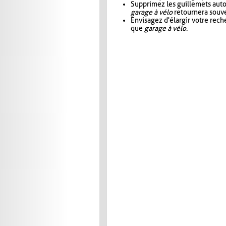
Supprimez les guillemets aut
garage à vélo
retournera souve
Envisagez d'élargir votre rec
que
garage à vélo
.