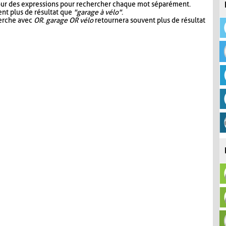
our des expressions pour rechercher chaque mot séparément.
nt plus de résultat que
"garage à vélo"
.
herche avec
OR
.
garage OR vélo
retournera souvent plus de résultat