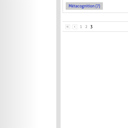
Métacognition (7)
PAGES
«
‹
1
2
3