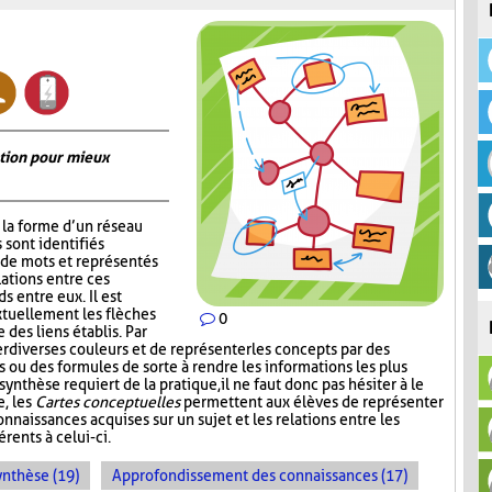
ation pour mieux
la forme d’un réseau
 sont identifiés
de mots et représentés
lations entre ces
s entre eux. Il est
xtuellement les flèches
0
 des liens établis. Par
er diverses couleurs et de représenter les concepts par des
 ou des formules de sorte à rendre les informations les plus
synthèse requiert de la pratique, il ne faut donc pas hésiter à le
e, les
Cartes conceptuelles
permettent aux élèves de représenter
nnaissances acquises sur un sujet et les relations entre les
rents à celui-ci.
ynthèse (19)
Approfondissement des connaissances (17)