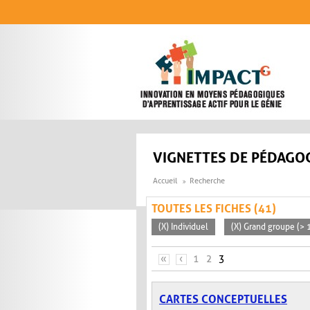
Aller au contenu principal
VIGNETTES DE PÉDAGOG
Accueil
Recherche
TOUTES LES FICHES (41)
(X) Individuel
(X) Grand groupe (> 
PAGES
«
‹
1
2
3
CARTES CONCEPTUELLES