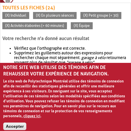
TOUTES LES FICHES (24)
(X) Individuel
(X) En plusieurs séances
(X) Petit groupe (< 30)
(X) Activités élaborées (> 60 minutes)
(X) Équipe
Votre recherche n'a donné aucun résultat
Vérifiez que l'orthographe est correcte.
Supprimez les guillemets autour des expressions pour
rechercher chaque mot séparément.
garage à vélo
retournera
souvent plus de résultat que
"garage à vélo"
.
NOTRE SITE WEB UTILISE DES TÉMOINS AFIN DE
Envisagez d'élargir votre recherche avec
OR
.
garage OR vélo
retournera souvent plus de résultat que
garage à vélo
.
REHAUSSER VOTRE EXPÉRIENCE DE NAVIGATION.
Le site web de Polytechnique Montréal utilise des témoins de connexion
afin de recueillir des statistiques générales et offrir une meilleure
expérience à ses visiteurs. En naviguant sur le site, vous acceptez
l’utilisation de ces témoins selon les modalités spécifiées aux conditions
d’utilisation. Vous pouvez refuser les témoins de connexion en modifiant
vos paramètres de navigation. Pour en savoir plus sur le recours aux
témoins de connexion et sur la protection de vos renseignements
personnels,
cliquez ici
.
Avis de confidentialité et conditions d’utilisation
Accepter