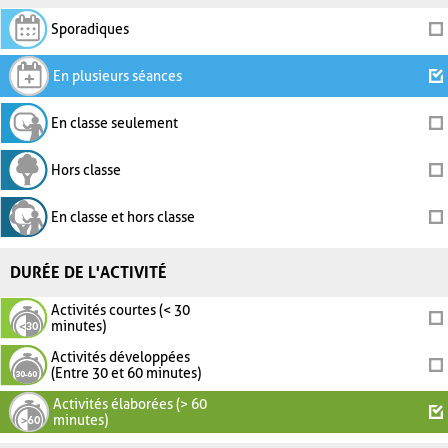
Sporadiques
En plusieurs séances
En classe seulement
Hors classe
En classe et hors classe
DURÉE DE L'ACTIVITÉ
Activités courtes (< 30
minutes)
Activités développées
(Entre 30 et 60 minutes)
Activités élaborées (> 60
minutes)