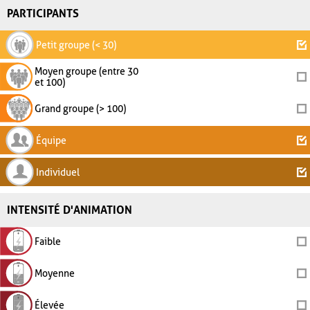
PARTICIPANTS
Petit groupe (< 30)
Moyen groupe (entre 30
et 100)
Grand groupe (> 100)
Équipe
Individuel
INTENSITÉ D'ANIMATION
Faible
Moyenne
Élevée