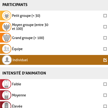
PARTICIPANTS
Petit groupe (< 30)
Moyen groupe (entre 30
et 100)
Grand groupe (> 100)
Équipe
Individuel
INTENSITÉ D'ANIMATION
Faible
Moyenne
Élevée