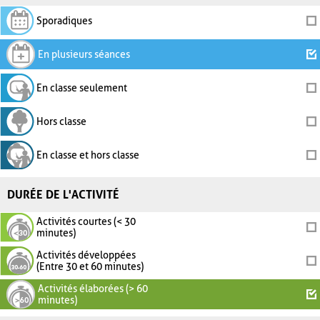
Sporadiques
En plusieurs séances
En classe seulement
Hors classe
En classe et hors classe
DURÉE DE L'ACTIVITÉ
Activités courtes (< 30
minutes)
Activités développées
(Entre 30 et 60 minutes)
Activités élaborées (> 60
minutes)