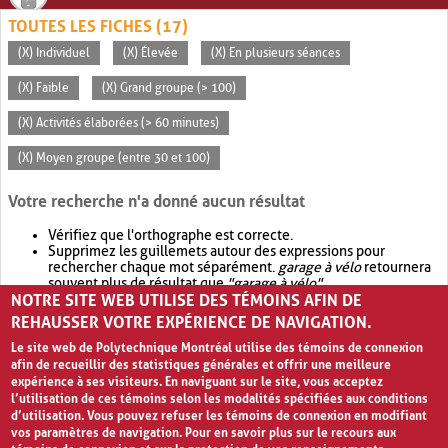
TOUTES LES FICHES (17)
(X) Individuel
(X) Élevée
(X) En plusieurs séances
(X) Faible
(X) Grand groupe (> 100)
(X) Activités élaborées (> 60 minutes)
(X) Moyen groupe (entre 30 et 100)
Votre recherche n'a donné aucun résultat
Vérifiez que l'orthographe est correcte.
Supprimez les guillemets autour des expressions pour
rechercher chaque mot séparément.
garage à vélo
retournera
souvent plus de résultat que
"garage à vélo"
.
NOTRE SITE WEB UTILISE DES TÉMOINS AFIN DE
Envisagez d'élargir votre recherche avec
OR
.
garage OR vélo
retournera souvent plus de résultat que
garage à vélo
.
REHAUSSER VOTRE EXPÉRIENCE DE NAVIGATION.
Le site web de Polytechnique Montréal utilise des témoins de connexion
afin de recueillir des statistiques générales et offrir une meilleure
expérience à ses visiteurs. En naviguant sur le site, vous acceptez
l’utilisation de ces témoins selon les modalités spécifiées aux conditions
d’utilisation. Vous pouvez refuser les témoins de connexion en modifiant
vos paramètres de navigation. Pour en savoir plus sur le recours aux