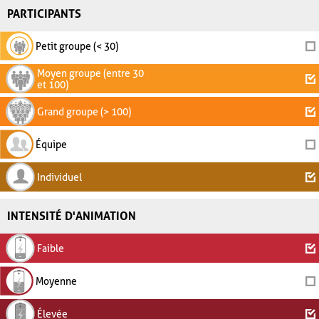
PARTICIPANTS
Petit groupe (< 30)
Moyen groupe (entre 30
et 100)
Grand groupe (> 100)
Équipe
Individuel
INTENSITÉ D'ANIMATION
Faible
Moyenne
Élevée