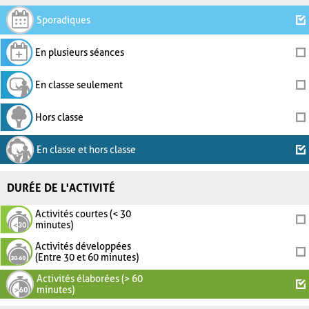
Sporadiques
En plusieurs séances
En classe seulement
Hors classe
En classe et hors classe
DURÉE DE L'ACTIVITÉ
Activités courtes (< 30
minutes)
Activités développées
(Entre 30 et 60 minutes)
Activités élaborées (> 60
minutes)