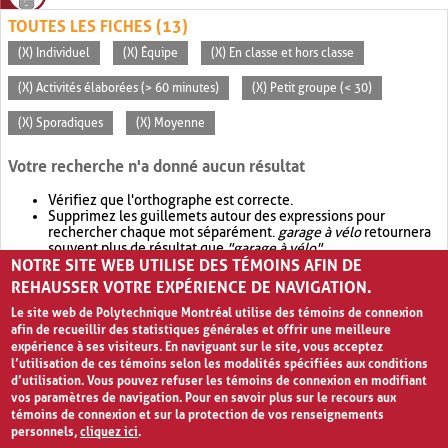
TOUTES LES FICHES (13)
(X) Individuel
(X) Équipe
(X) En classe et hors classe
(X) Activités élaborées (> 60 minutes)
(X) Petit groupe (< 30)
(X) Sporadiques
(X) Moyenne
Votre recherche n'a donné aucun résultat
Vérifiez que l'orthographe est correcte.
Supprimez les guillemets autour des expressions pour
rechercher chaque mot séparément.
garage à vélo
retournera
souvent plus de résultat que
"garage à vélo"
.
NOTRE SITE WEB UTILISE DES TÉMOINS AFIN DE
Envisagez d'élargir votre recherche avec
OR
.
garage OR vélo
retournera souvent plus de résultat que
garage à vélo
.
REHAUSSER VOTRE EXPÉRIENCE DE NAVIGATION.
Le site web de Polytechnique Montréal utilise des témoins de connexion
afin de recueillir des statistiques générales et offrir une meilleure
expérience à ses visiteurs. En naviguant sur le site, vous acceptez
l’utilisation de ces témoins selon les modalités spécifiées aux conditions
d’utilisation. Vous pouvez refuser les témoins de connexion en modifiant
vos paramètres de navigation. Pour en savoir plus sur le recours aux
témoins de connexion et sur la protection de vos renseignements
personnels,
cliquez ici
.
Avis de confidentialité et conditions d’utilisation