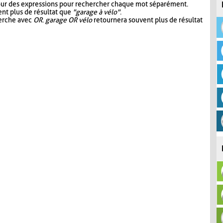
our des expressions pour rechercher chaque mot séparément.
nt plus de résultat que
"garage à vélo"
.
herche avec
OR
.
garage OR vélo
retournera souvent plus de résultat