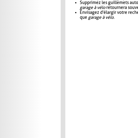
Supprimez les guillemets aut
garage à vélo
retournera souve
Envisagez d'élargir votre rec
que
garage à vélo
.