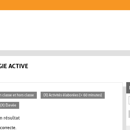
IE ACTIVE
n classe et hors classe
(X) Activités élaborées (> 60 minutes)
(X) Élevée
n résultat
 correcte.