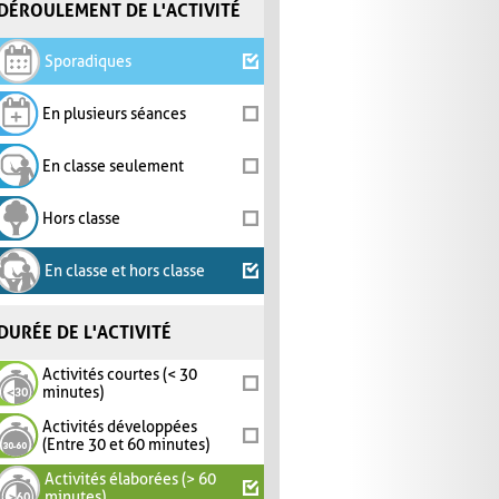
DÉROULEMENT DE L'ACTIVITÉ
Sporadiques
En plusieurs séances
En classe seulement
Hors classe
En classe et hors classe
DURÉE DE L'ACTIVITÉ
Activités courtes (< 30
minutes)
Activités développées
(Entre 30 et 60 minutes)
Activités élaborées (> 60
minutes)