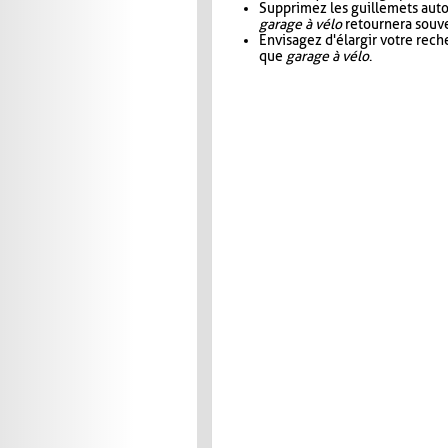
Supprimez les guillemets aut
garage à vélo
retournera souve
Envisagez d'élargir votre rec
que
garage à vélo
.