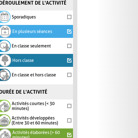
DÉROULEMENT DE L'ACTIVITÉ
Sporadiques
En plusieurs séances
En classe seulement
Hors classe
En classe et hors classe
DURÉE DE L'ACTIVITÉ
Activités courtes (< 30
minutes)
Activités développées
(Entre 30 et 60 minutes)
Activités élaborées (> 60
minutes)