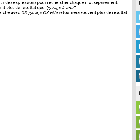
our des expressions pour rechercher chaque mot séparément.
nt plus de résultat que
"garage à vélo"
.
herche avec
OR
.
garage OR vélo
retournera souvent plus de résultat