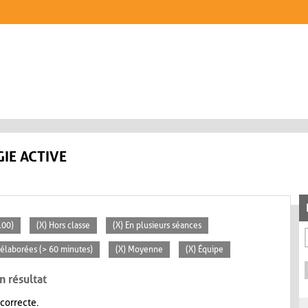
IE ACTIVE
100)
(X) Hors classe
(X) En plusieurs séances
s élaborées (> 60 minutes)
(X) Moyenne
(X) Équipe
n résultat
 correcte.