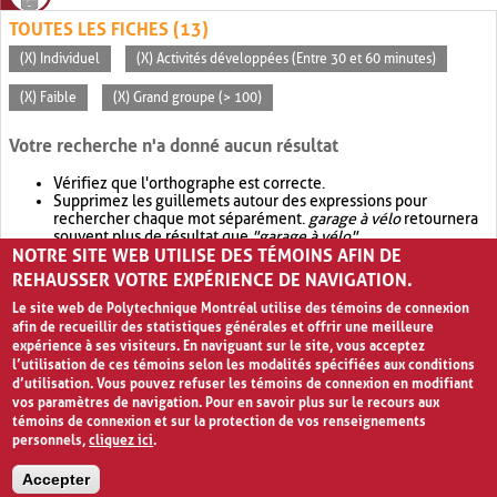
TOUTES LES FICHES (13)
(X) Individuel
(X) Activités développées (Entre 30 et 60 minutes)
(X) Faible
(X) Grand groupe (> 100)
Votre recherche n'a donné aucun résultat
Vérifiez que l'orthographe est correcte.
Supprimez les guillemets autour des expressions pour
rechercher chaque mot séparément.
garage à vélo
retournera
souvent plus de résultat que
"garage à vélo"
.
NOTRE SITE WEB UTILISE DES TÉMOINS AFIN DE
Envisagez d'élargir votre recherche avec
OR
.
garage OR vélo
retournera souvent plus de résultat que
garage à vélo
.
REHAUSSER VOTRE EXPÉRIENCE DE NAVIGATION.
Le site web de Polytechnique Montréal utilise des témoins de connexion
afin de recueillir des statistiques générales et offrir une meilleure
expérience à ses visiteurs. En naviguant sur le site, vous acceptez
l’utilisation de ces témoins selon les modalités spécifiées aux conditions
d’utilisation. Vous pouvez refuser les témoins de connexion en modifiant
vos paramètres de navigation. Pour en savoir plus sur le recours aux
témoins de connexion et sur la protection de vos renseignements
personnels,
cliquez ici
.
Avis de confidentialité et conditions d’utilisation
Accepter