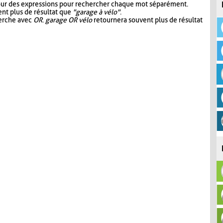
our des expressions pour rechercher chaque mot séparément.
nt plus de résultat que
"garage à vélo"
.
herche avec
OR
.
garage OR vélo
retournera souvent plus de résultat