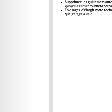
Supprimez les guillemets aut
garage à vélo
retournera souve
Envisagez d'élargir votre rec
que
garage à vélo
.