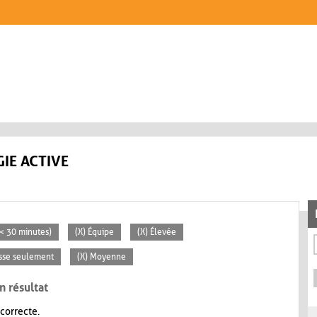
IE ACTIVE
 (< 30 minutes)
(X) Équipe
(X) Élevée
asse seulement
(X) Moyenne
n résultat
 correcte.