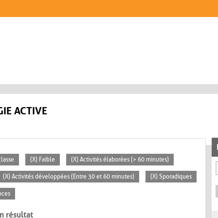
IE ACTIVE
classe
(X) Faible
(X) Activités élaborées (> 60 minutes)
(X) Activités développées (Entre 30 et 60 minutes)
(X) Sporadiques
nces
n résultat