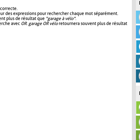
 correcte.
our des expressions pour rechercher chaque mot séparément.
nt plus de résultat que
"garage à vélo"
.
herche avec
OR
.
garage OR vélo
retournera souvent plus de résultat