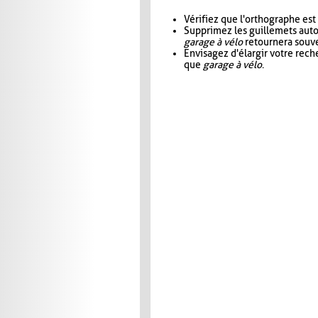
Vérifiez que l'orthographe est
Supprimez les guillemets aut
garage à vélo
retournera souve
Envisagez d'élargir votre rec
que
garage à vélo
.