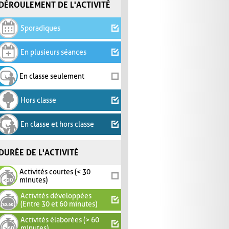
DÉROULEMENT DE L'ACTIVITÉ
Sporadiques
En plusieurs séances
En classe seulement
Hors classe
En classe et hors classe
DURÉE DE L'ACTIVITÉ
Activités courtes (< 30
minutes)
Activités développées
(Entre 30 et 60 minutes)
Activités élaborées (> 60
minutes)