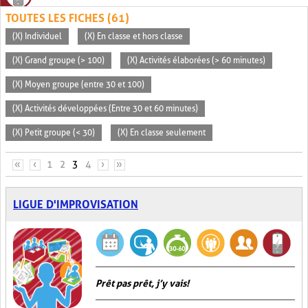
TOUTES LES FICHES (61)
(X) Individuel
(X) En classe et hors classe
(X) Grand groupe (> 100)
(X) Activités élaborées (> 60 minutes)
(X) Moyen groupe (entre 30 et 100)
(X) Activités développées (Entre 30 et 60 minutes)
(X) Petit groupe (< 30)
(X) En classe seulement
PAGES
«
‹
1
2
3
4
›
»
LIGUE D'IMPROVISATION
Prêt pas prêt, j’y vais!