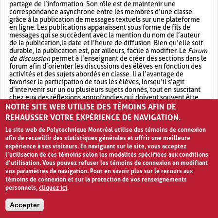
partage de l’information. Son rôle est de maintenir une
correspondance asynchrone entre les membres d’une classe
grâce à la publication de messages textuels sur une plateforme
en ligne. Les publications apparaissent sous forme de fils de
messages qui se succèdent avec la mention du nom de l’auteur
de la publication, la date et l’heure de diffusion. Bien qu’elle soit
durable, la publication est, par ailleurs, facile à modifier. Le
Forum
de discussion
permet à l’enseignant de créer des sections dans le
forum afin d’orienter les discussions des élèves en fonction des
activités et des sujets abordés en classe. Il a l’avantage de
favoriser la participation de tous les élèves, lorsqu’il s’agit
d’intervenir sur un ou plusieurs sujets donnés, tout en suscitant
chez eux des réflexions approfondies qui doivent souvent être
appuyées de preuves.
NOTRE SITE WEB UTILISE DES TÉMOINS AFIN DE
REHAUSSER VOTRE EXPÉRIENCE DE NAVIGATION.
Participation active (6)
Partage (13)
Le site web de Polytechnique Montréal utilise des témoins de connexion
afin de recueillir des statistiques générales et offrir une meilleure
Outil électronique (4)
expérience à ses visiteurs. En naviguant sur le site, vous acceptez
l’utilisation de ces témoins selon les modalités spécifiées aux conditions
PAGES
d’utilisation. Vous pouvez refuser les témoins de connexion en modifiant
vos paramètres de navigation. Pour en savoir plus sur le recours aux
«
‹
1
2
3
4
›
»
témoins de connexion et sur la protection de vos renseignements
personnels,
cliquez ici
.
Accepter