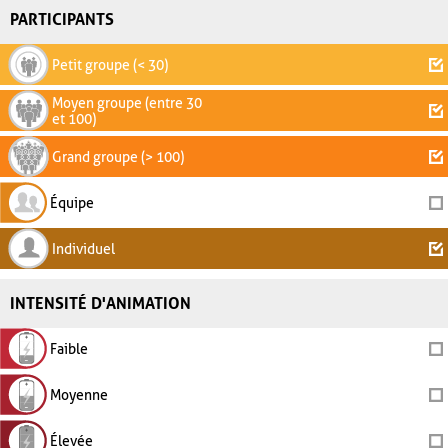
PARTICIPANTS
Petit groupe (< 30)
Moyen groupe (entre 30
et 100)
Grand groupe (> 100)
Équipe
Individuel
INTENSITÉ D'ANIMATION
Faible
Moyenne
Élevée