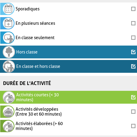
Sporadiques
En plusieurs séances
En classe seulement
Hors classe
En classe et hors classe
DURÉE DE L'ACTIVITÉ
Activités courtes (< 30
minutes)
Activités développées
(Entre 30 et 60 minutes)
Activités élaborées (> 60
minutes)