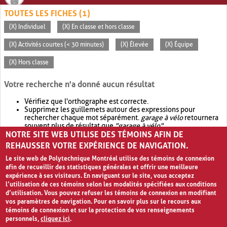
TOUTES LES FICHES (1)
(X) Individuel
(X) En classe et hors classe
(X) Activités courtes (< 30 minutes)
(X) Élevée
(X) Équipe
(X) Hors classe
Votre recherche n'a donné aucun résultat
Vérifiez que l'orthographe est correcte.
Supprimez les guillemets autour des expressions pour
rechercher chaque mot séparément.
garage à vélo
retournera
souvent plus de résultat que
"garage à vélo"
.
NOTRE SITE WEB UTILISE DES TÉMOINS AFIN DE
Envisagez d'élargir votre recherche avec
OR
.
garage OR vélo
retournera souvent plus de résultat que
garage à vélo
.
REHAUSSER VOTRE EXPÉRIENCE DE NAVIGATION.
Le site web de Polytechnique Montréal utilise des témoins de connexion
afin de recueillir des statistiques générales et offrir une meilleure
expérience à ses visiteurs. En naviguant sur le site, vous acceptez
l’utilisation de ces témoins selon les modalités spécifiées aux conditions
d’utilisation. Vous pouvez refuser les témoins de connexion en modifiant
vos paramètres de navigation. Pour en savoir plus sur le recours aux
témoins de connexion et sur la protection de vos renseignements
personnels,
cliquez ici
.
Avis de confidentialité et conditions d’utilisation