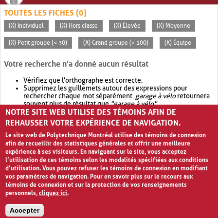
TOUTES LES FICHES (0)
(X) Individuel
(X) Hors classe
(X) Élevée
(X) Moyenne
(X) Petit groupe (< 30)
(X) Grand groupe (> 100)
(X) Équipe
Votre recherche n'a donné aucun résultat
Vérifiez que l'orthographe est correcte.
Supprimez les guillemets autour des expressions pour
rechercher chaque mot séparément.
garage à vélo
retournera
souvent plus de résultat que
"garage à vélo"
.
NOTRE SITE WEB UTILISE DES TÉMOINS AFIN DE
Envisagez d'élargir votre recherche avec
OR
.
garage OR vélo
retournera souvent plus de résultat que
garage à vélo
.
REHAUSSER VOTRE EXPÉRIENCE DE NAVIGATION.
Le site web de Polytechnique Montréal utilise des témoins de connexion
afin de recueillir des statistiques générales et offrir une meilleure
expérience à ses visiteurs. En naviguant sur le site, vous acceptez
l’utilisation de ces témoins selon les modalités spécifiées aux conditions
d’utilisation. Vous pouvez refuser les témoins de connexion en modifiant
vos paramètres de navigation. Pour en savoir plus sur le recours aux
témoins de connexion et sur la protection de vos renseignements
personnels,
cliquez ici
.
Avis de confidentialité et conditions d’utilisation
Accepter