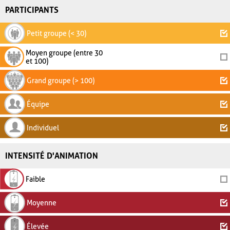
PARTICIPANTS
Petit groupe (< 30)
Moyen groupe (entre 30
et 100)
Grand groupe (> 100)
Équipe
Individuel
INTENSITÉ D'ANIMATION
Faible
Moyenne
Élevée