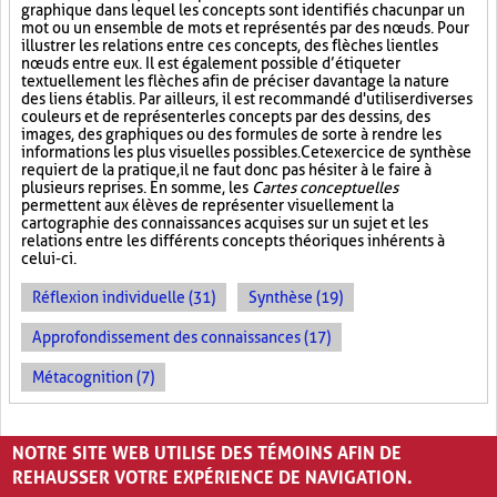
graphique dans lequel les concepts sont identifiés chacun par un
mot ou un ensemble de mots et représentés par des nœuds. Pour
illustrer les relations entre ces concepts, des flèches lient les
nœuds entre eux. Il est également possible d’étiqueter
textuellement les flèches afin de préciser davantage la nature
des liens établis. Par ailleurs, il est recommandé d'utiliser diverses
couleurs et de représenter les concepts par des dessins, des
images, des graphiques ou des formules de sorte à rendre les
informations les plus visuelles possibles. Cet exercice de synthèse
requiert de la pratique, il ne faut donc pas hésiter à le faire à
plusieurs reprises. En somme, les
Cartes conceptuelles
permettent aux élèves de représenter visuellement la
cartographie des connaissances acquises sur un sujet et les
relations entre les différents concepts théoriques inhérents à
celui-ci.
Réflexion individuelle (31)
Synthèse (19)
Approfondissement des connaissances (17)
Métacognition (7)
PAGES
NOTRE SITE WEB UTILISE DES TÉMOINS AFIN DE
«
‹
1
2
3
REHAUSSER VOTRE EXPÉRIENCE DE NAVIGATION.