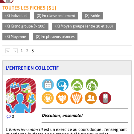
TOUTES LES FICHES (51)
(X) Individuel
(X) En classe seulement
(X) Faible
(X) Grand groupe (> 100)
(X) Moyen groupe (entre 30 et 100)
(X) Moyenne
(X) En plusieurs séances
PAGES
«
‹
1
2
3
L'ENTRETIEN COLLECTIF
Discutons, ensemble!
0
L’
Entretien collectif
est un exercice au cours duquel l’enseignant